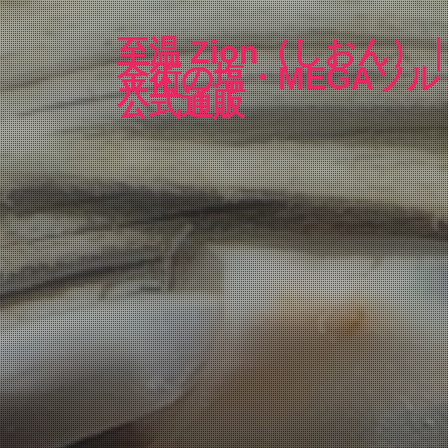
至温 Zion（しおん）
金術の塩・MEGAソル
公式通販