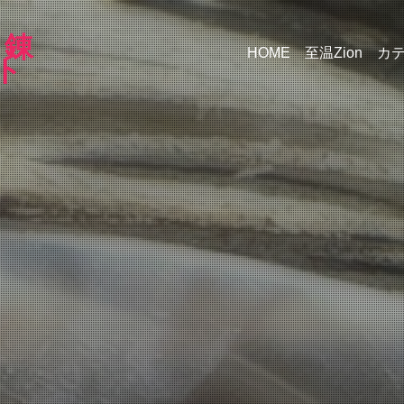
｜錬
HOME
至温Zion
カ
ト