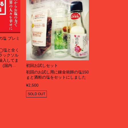
の塩 プレミ
◯塩と全く
ラックソル
輸入してま
初回お試しセット
 (国内…
初回のお試し用に錬金術師の塩150
ｇと酒粕の塩をセットにしました
¥2,500
SOLD OUT