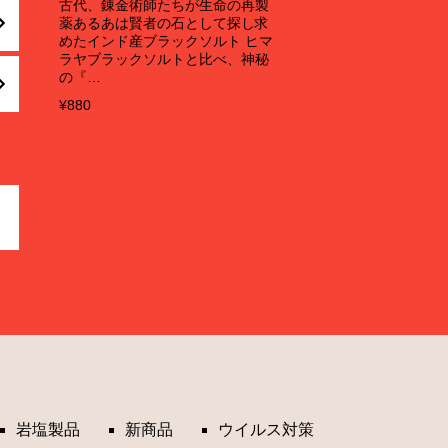
古代、錬金術師たちが生命の再製
薬あるあは賢者の石として探し求
めたインド産ブラックソルト ヒマ
ラヤブラックソルトと比べ、神秘
の『…
¥880
岩塩製品
新商品
ウイルス対策