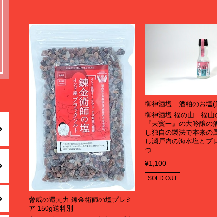
御神酒塩 酒粕のお塩(
御神酒塩 福の山 福山
『天寳一』の大吟醸の
し独自の製法で本来の
し瀬戸内の海水塩とブレ
つ…
¥1,100
SOLD OUT
脅威の還元力 錬金術師の塩プレミ
ア 150g送料別