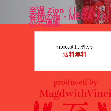
至温 Zion（しおん）
金術の塩・MEGAソル
公式通販
¥10000以上ご購入で
送料無料