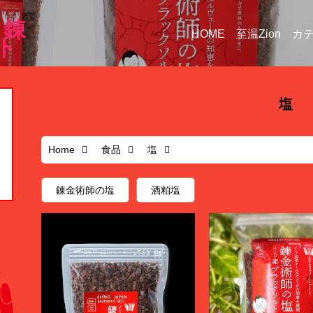
｜錬
HOME
至温Zion
カ
ト
塩
Home
食品
塩
錬金術師の塩
酒粕塩