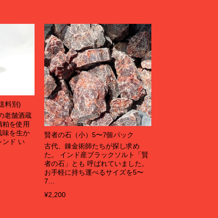
送料別)
の老舗酒蔵
酒粕を使用
風味を生か
賢者の石（小）5〜7個パック
ンド い
古代、錬金術師たちが探し求め
た。 インド産ブラックソルト「賢
者の石」とも 呼ばれていました。
お手軽に持ち運べるサイズを5〜
7…
¥2,200