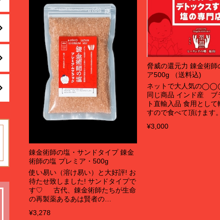
脅威の還元力 錬金術師
ア500g （送料込)
ネットで大人気の◯◯
同じ商品 インド産 ブ
ト直輸入品 食用として
すので食べて頂けます。
¥3,000
錬金術師の塩・サンドタイプ 錬金
術師の塩 プレミア・500g
使い易い（溶け易い）と大好評! お
待たせ致しました! サンドタイプで
す♡ 古代、錬金術師たちが生命
の再製薬あるあは賢者の…
¥3,278