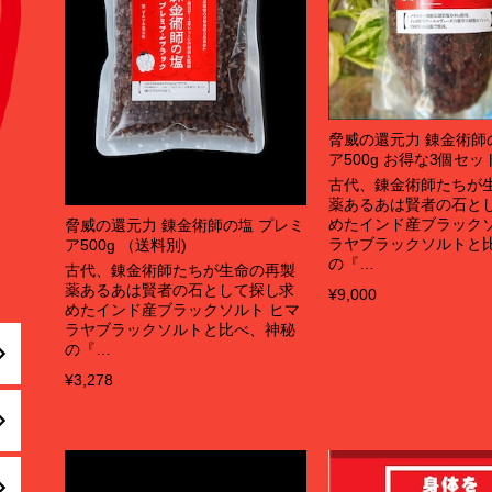
脅威の還元力 錬金術師
ア500g お得な3個セッ
古代、錬金術師たちが
薬あるあは賢者の石と
めたインド産ブラックソ
脅威の還元力 錬金術師の塩 プレミ
ラヤブラックソルトと
ア500g （送料別)
の『…
古代、錬金術師たちが生命の再製
薬あるあは賢者の石として探し求
¥9,000
めたインド産ブラックソルト ヒマ
ラヤブラックソルトと比べ、神秘
の『…
¥3,278