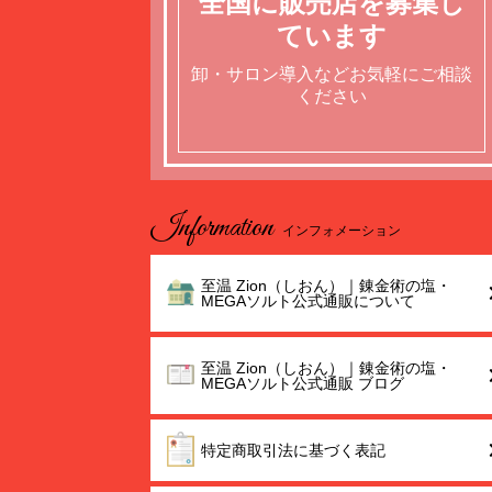
全国に販売店を募集し
ています
卸・サロン導入などお気軽にご相談
ください
Information
インフォメーション
至温 Zion（しおん）｜錬金術の塩・
MEGAソルト公式通販について
至温 Zion（しおん）｜錬金術の塩・
MEGAソルト公式通販 ブログ
特定商取引法に基づく表記