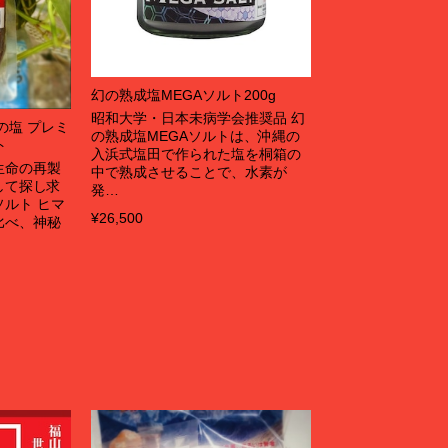
幻の熟成塩MEGAソルト200g
昭和大学・日本未病学会推奨品 幻
の塩 プレミ
の熟成塩MEGAソルトは、沖縄の
ト
入浜式塩田で作られた塩を桐箱の
生命の再製
中で熟成させることで、水素が
して探し求
発…
ルト ヒマ
¥26,500
比べ、神秘