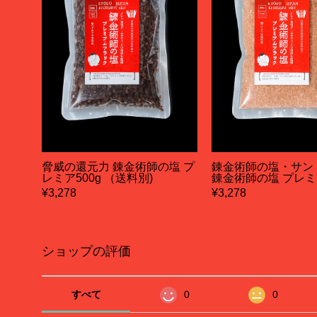
脅威の還元力 錬金術師の塩 プ
錬金術師の塩・サン
レミア500g （送料別)
錬金術師の塩 プレミア
¥3,278
¥3,278
ショップの評価
すべて
0
0