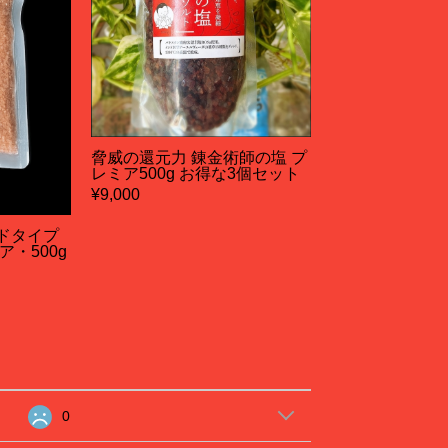
脅威の還元力 錬金術師の塩 プ
レミア500g お得な3個セット
¥9,000
ドタイプ
・500g
0