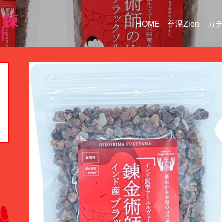
｜錬
HOME
至温Zion
カ
ト