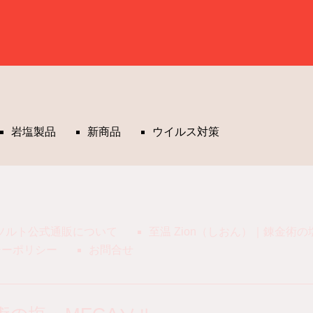
岩塩製品
新商品
ウイルス対策
Aソルト公式通販について
至温 Zion（しおん）｜錬金術
シーポリシー
お問合せ