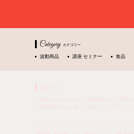
Category
カテゴリー
波動商品
講座 セミナー
食品
Link
リンク
至温 Zion（しおん）｜錬金術の塩・MEG
特定商取引法に基づく表記
プライバ