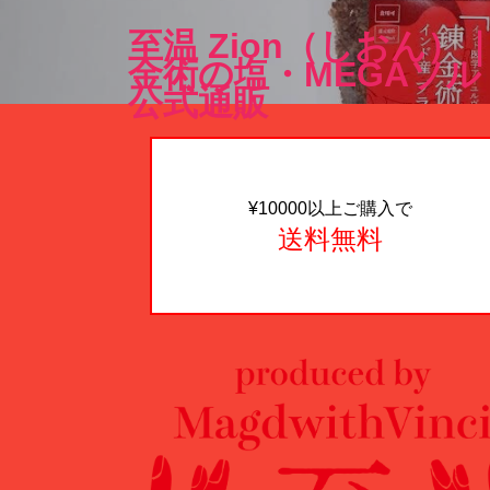
至温 Zion（しおん）
金術の塩・MEGAソル
公式通販
¥10000以上ご購入で
送料無料