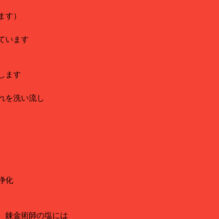
ます）
ています
します
汚れ、けがれを洗い流し
浄化
、錬金術師の塩には